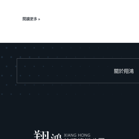
閱讀更多 »
關於翔鴻