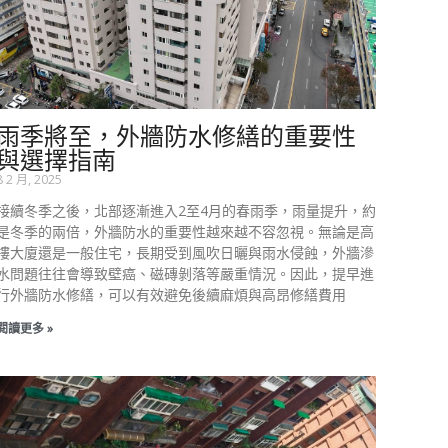
雨季將至，外牆防水修繕的重要性
與選擇指南
8 2 月, 2025
接續冬季之後，北部逐漸進入2至4月的春雨季，雨量提升，約
是冬季的兩倍，外牆防水的重要性越來越不容忽視。無論是高
樓大廈還是一般住宅，長期受到風吹日曬與雨水侵蝕，外牆滲
水問題往往會導致壁癌、磁磚剝落等嚴重情況。因此，提早進
行外牆防水修繕，可以有效避免後續麻煩與高昂修繕費用
閱讀更多 »