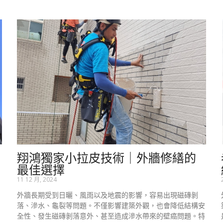
翔鴻獨家小拉皮技術｜外牆修繕的
最佳選擇
11 12 月, 2024
外牆長期受到日曬、風雨以及地震的影響，容易出現磁磚剝
，
落、滲水、龜裂等問題。不僅影響建築外觀，也會降低結構安
全性、發生磁磚剝落意外、甚至造成滲水帶來的壁癌問題。特