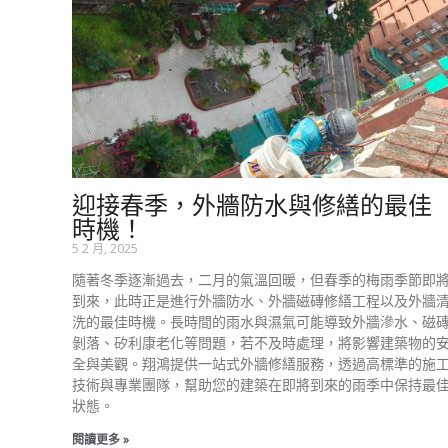
迎接春季，外牆防水與修繕的最佳
時機！
5 2 月, 2025
隨著冬季逐漸過去，二月的氣溫回暖，但春季的梅雨季節即
到來，此時正是進行外牆防水、外牆磁磚修繕工程以及外牆
洗的最佳時機。長時間的雨水與濕氣可能導致外牆滲水、磁
剝落、矽利康老化等問題，若不及時處理，將影響建築物的
全與美觀。翔鴻提供一站式外牆修繕服務，透過高標準的施
技術與專業團隊，幫助您的建築在即將到來的雨季中保持最
狀態。
閱讀更多 »