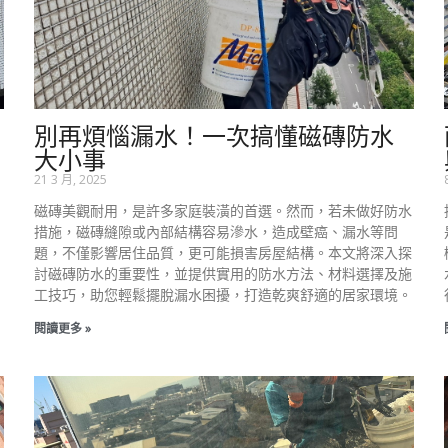
別再煩惱漏水！一次搞懂磁磚防水
大小事
21 3 月, 2025
磁磚美觀耐用，是許多家庭裝潢的首選。然而，若未做好防水
措施，磁磚縫隙或內部結構容易滲水，造成壁癌、漏水等問
題，不僅影響居住品質，更可能損害房屋結構。本文將深入探
討磁磚防水的重要性，並提供實用的防水方法、材料選擇及施
工技巧，助您輕鬆擺脫漏水困擾，打造乾爽舒適的居家環境。
閱讀更多 »