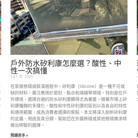
戶外防水矽利康怎麼選？酸性、中
性一次搞懂
14 1 月, 2025
將
在家居修繕或裝潢過程中，矽利康（Silicone）是一種不可或
清
缺的材料，廣泛應用於密封、黏合和填縫等領域。特別是在戶
磚
外環境，選擇合適的防水矽利康顯得尤為重要。隨著市場上矽
安
利康種類的多樣化，酸性和中性矽利康的區別以及各自的特性
工
和適用範圍，成為消費者選擇的焦點。本文將深入剖析矽利康
佳
的定義、用途及其分類，幫助您在外牆修繕或其他修繕需求時
做出明智的選擇。
閱讀更多 »