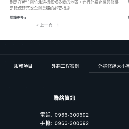
別是在新竹與竹北這樣氣候多變的地區，進行外牆巡檢與修繕
是確保建築安全與美觀的必要措施
閱讀更多 »
« 上一頁
1
2
3
下一頁 »
服務項目
外牆工程案例
外牆修繕大小
聯絡資訊
電話: 0966-300692
手機: 0966-300692