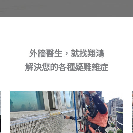
外牆醫生，就找翔鴻
解決您的各種疑難雜症
頁
頁
頁
面
面
面