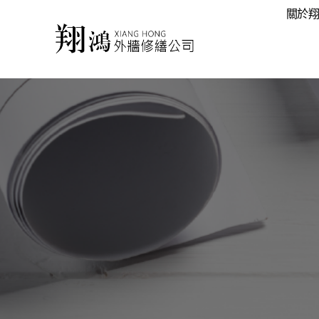
跳
關於
至
主
要
內
容