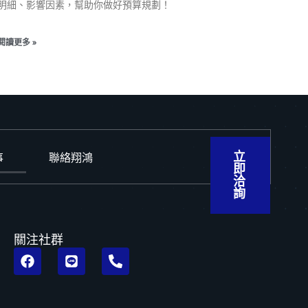
明細、影響因素，幫助你做好預算規劃！
閱讀更多 »
事
聯絡翔鴻
立
即
洽
詢
關注社群
F
L
P
a
i
h
c
n
o
e
e
n