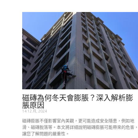
磁磚為何冬天會膨脹？深入解析膨
脹原因
14 12 月, 2024
磁磚膨脹不僅影響室內美觀，更可能造成安全隱患，例如地
滑、磁磚脫落等。本文將詳細說明磁磚膨脹可能帶來的危害
讓您了解問題的嚴重性。