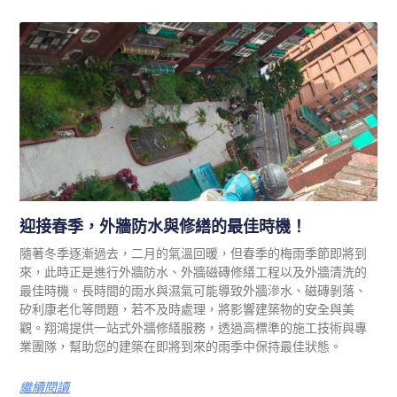
迎接春季，外牆防水與修繕的最佳時機！
隨著冬季逐漸過去，二月的氣溫回暖，但春季的梅雨季節即將到
來，此時正是進行外牆防水、外牆磁磚修繕工程以及外牆清洗的
最佳時機。長時間的雨水與濕氣可能導致外牆滲水、磁磚剝落、
矽利康老化等問題，若不及時處理，將影響建築物的安全與美
觀。翔鴻提供一站式外牆修繕服務，透過高標準的施工技術與專
業團隊，幫助您的建築在即將到來的雨季中保持最佳狀態。
繼續閱讀