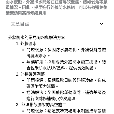
雨水侵蝕，外牆滲水問題往往會導致壁癌、磁磚剝落等嚴
重情況。因此，提早進行外牆防水修繕，可以有效避免後
續麻煩與高昂修繕費用
文章目錄
外牆防水的常見問題與解決方案
外牆漏水
問題根源：多因防水層老化、外牆裂縫或磁
磚縫隙滲水。
翔鴻解法：採用專業外牆防水施工技術，結
合佐禾防水抗UV塗料，提供長效防護。
外牆磁磚剝落
問題根源：長期風吹日曬與熱脹冷縮，造成
磁磚附著力減弱。
翔鴻解法：全面敲除鬆動磁磚，補強基層後
進行磁磚修補或小拉皮處理。
.無法搭設鷹架的高空施工
問題根源：巷道狹窄或場地限制無法架設鷹