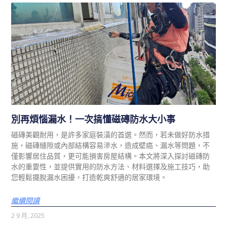
別再煩惱漏水！一次搞懂磁磚防水大小事
磁磚美觀耐用，是許多家庭裝潢的首選。然而，若未做好防水措
施，磁磚縫隙或內部結構容易滲水，造成壁癌、漏水等問題，不
僅影響居住品質，更可能損害房屋結構。本文將深入探討磁磚防
水的重要性，並提供實用的防水方法、材料選擇及施工技巧，助
您輕鬆擺脫漏水困擾，打造乾爽舒適的居家環境。
繼續閱讀
2 9 月, 2025