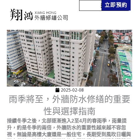
跳
立即預約
至
主
要
內
容
2025-02-08
雨季將至，外牆防水修繕的重要
性與選擇指南
接續冬季之後，北部逐漸進入2至4月的春雨季，雨量提
升，約是冬季的兩倍，外牆防水的重要性越來越不容忽
視。無論是高樓大廈還是一般住宅，長期受到風吹日曬與